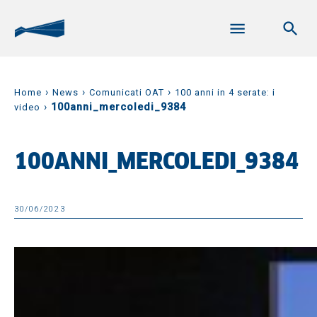
›
›
›
Home
News
Comunicati OAT
100 anni in 4 serate: i
›
100anni_mercoledi_9384
video
100ANNI_MERCOLEDI_9384
30/06/2023