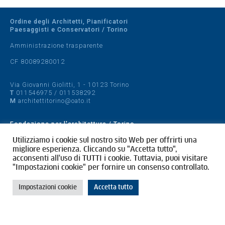
Ordine degli Architetti, Pianificatori
Paesaggisti e Conservatori / Torino
Amministrazione trasparente
CF 80089280012
Via Giovanni Giolitti, 1 - 10123 Torino
T
011546975
/
011538292
M
architettitorino@oato.it
Fondazione per l'architettura / Torino
Designed by
quattrolinee.it
Utilizziamo i cookie sul nostro sito Web per offrirti una
migliore esperienza. Cliccando su "Accetta tutto",
acconsenti all'uso di TUTTI i cookie. Tuttavia, puoi visitare
Cookie Policy
"Impostazioni cookie" per fornire un consenso controllato.
Privacy Policy
Impostazioni cookie
Accetta tutto