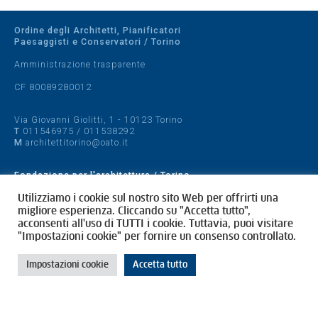
Ordine degli Architetti, Pianificatori
Paesaggisti e Conservatori / Torino
Amministrazione trasparente
CF 80089280012
Via Giovanni Giolitti, 1 - 10123 Torino
T
011546975
/
011538292
M
architettitorino@oato.it
Fondazione per l'architettura / Torino
Designed by
quattrolinee.it
Utilizziamo i cookie sul nostro sito Web per offrirti una
migliore esperienza. Cliccando su "Accetta tutto",
acconsenti all'uso di TUTTI i cookie. Tuttavia, puoi visitare
Cookie Policy
"Impostazioni cookie" per fornire un consenso controllato.
Privacy Policy
Impostazioni cookie
Accetta tutto