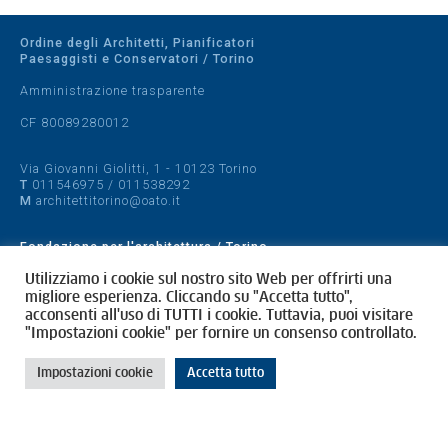
Ordine degli Architetti, Pianificatori
Paesaggisti e Conservatori / Torino
Amministrazione trasparente
CF 80089280012
Via Giovanni Giolitti, 1 - 10123 Torino
T
011546975
/
011538292
M
architettitorino@oato.it
Fondazione per l'architettura / Torino
Designed by
quattrolinee.it
Utilizziamo i cookie sul nostro sito Web per offrirti una
migliore esperienza. Cliccando su "Accetta tutto",
acconsenti all'uso di TUTTI i cookie. Tuttavia, puoi visitare
Cookie Policy
"Impostazioni cookie" per fornire un consenso controllato.
Privacy Policy
Impostazioni cookie
Accetta tutto