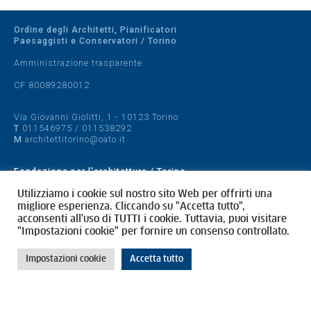
Ordine degli Architetti, Pianificatori
Paesaggisti e Conservatori / Torino
Amministrazione trasparente
CF 80089280012
Via Giovanni Giolitti, 1 - 10123 Torino
T
011546975
/
011538292
M
architettitorino@oato.it
Fondazione per l'architettura / Torino
Designed by
quattrolinee.it
Utilizziamo i cookie sul nostro sito Web per offrirti una
migliore esperienza. Cliccando su "Accetta tutto",
acconsenti all'uso di TUTTI i cookie. Tuttavia, puoi visitare
Cookie Policy
"Impostazioni cookie" per fornire un consenso controllato.
Privacy Policy
Impostazioni cookie
Accetta tutto