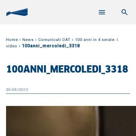
›
›
›
Home
News
Comunicati OAT
100 anni in 4 serate: i
›
100anni_mercoledi_3318
video
100ANNI_MERCOLEDI_3318
30/06/2023