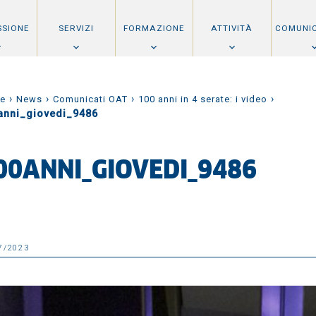
SSIONE
SERVIZI
FORMAZIONE
ATTIVITÀ
COMUNI
›
›
›
›
e
News
Comunicati OAT
100 anni in 4 serate: i video
anni_giovedi_9486
00ANNI_GIOVEDI_9486
7/2023