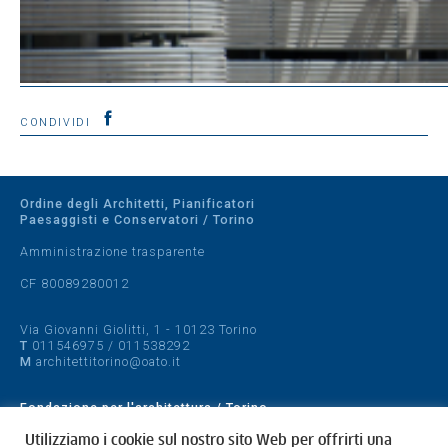
CONDIVIDI
Ordine degli Architetti, Pianificatori
Paesaggisti e Conservatori / Torino
Amministrazione trasparente
CF 80089280012
Via Giovanni Giolitti, 1 - 10123 Torino
T
011546975
/
011538292
M
architettitorino@oato.it
Fondazione per l'architettura / Torino
Designed by
quattrolinee.it
Utilizziamo i cookie sul nostro sito Web per offrirti una