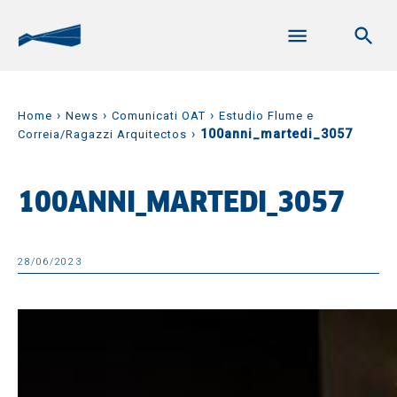
›
›
›
Home
News
Comunicati OAT
Estudio Flume e
›
100anni_martedi_3057
Correia/Ragazzi Arquitectos
100ANNI_MARTEDI_3057
28/06/2023