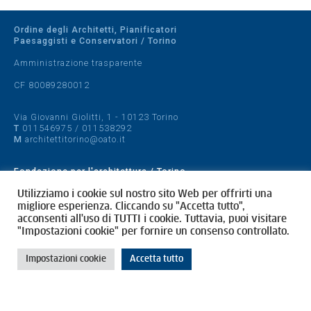
Ordine degli Architetti, Pianificatori
Paesaggisti e Conservatori / Torino
Amministrazione trasparente
CF 80089280012
Via Giovanni Giolitti, 1 - 10123 Torino
T
011546975
/
011538292
M
architettitorino@oato.it
Fondazione per l'architettura / Torino
Designed by
quattrolinee.it
Utilizziamo i cookie sul nostro sito Web per offrirti una
migliore esperienza. Cliccando su "Accetta tutto",
acconsenti all'uso di TUTTI i cookie. Tuttavia, puoi visitare
Cookie Policy
"Impostazioni cookie" per fornire un consenso controllato.
Privacy Policy
Impostazioni cookie
Accetta tutto