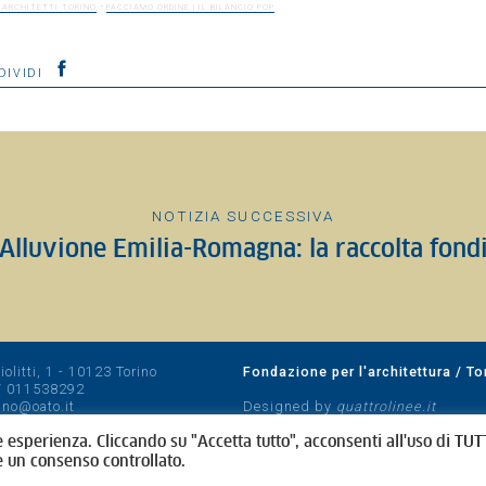
·
 ARCHITETTI TORINO
FACCIAMO ORDINE | IL BILANCIO POP
DIVIDI
NOTIZIA SUCCESSIVA
Alluvione Emilia-Romagna: la raccolta fond
olitti, 1 - 10123 Torino
Fondazione per l'architettura / To
/
011538292
rino@oato.it
Designed by
quattrolinee.it
e esperienza. Cliccando su "Accetta tutto", acconsenti all'uso di TUTT
e un consenso controllato.