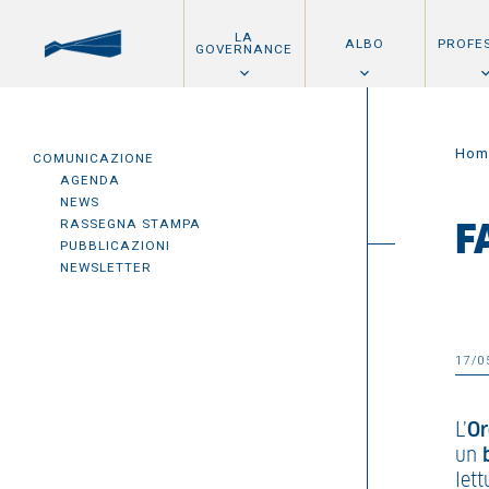
LA
ALBO
PROFE
GOVERNANCE
Hom
COMUNICAZIONE
AGENDA
NEWS
RASSEGNA STAMPA
F
PUBBLICAZIONI
NEWSLETTER
17/0
L’
Or
un
lett