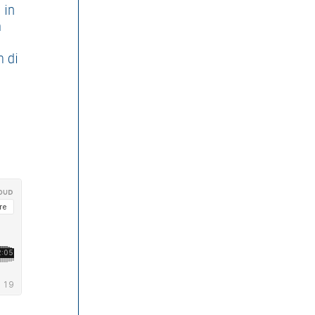
 in
a
m di