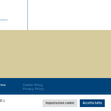
i
rino
Cookie Policy
Privacy Policy
I i
Impostazioni cookie
Accetta tutto