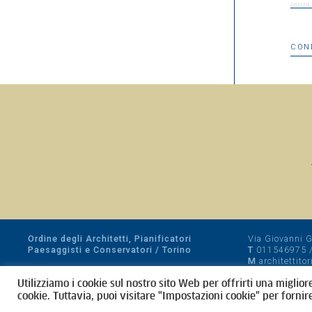
ORDINE
CON
Ordine degli Architetti, Pianificatori
Via Giovanni Gi
Paesaggisti e Conservatori / Torino
T
011546975
M
architettito
Amministrazione trasparente
Utilizziamo i cookie sul nostro sito Web per offrirti una miglior
CF 80089280012
cookie. Tuttavia, puoi visitare "Impostazioni cookie" per fornir