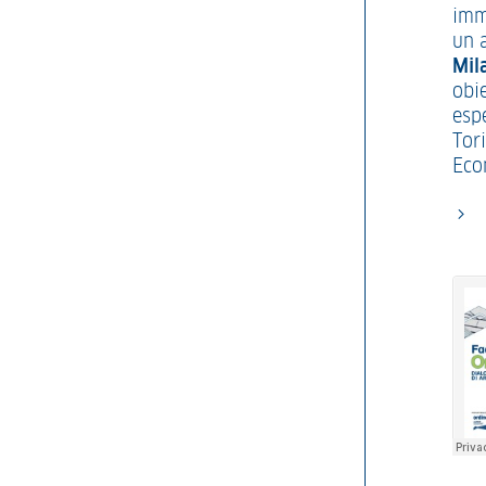
imm
un 
Mil
obie
esp
Tor
Eco