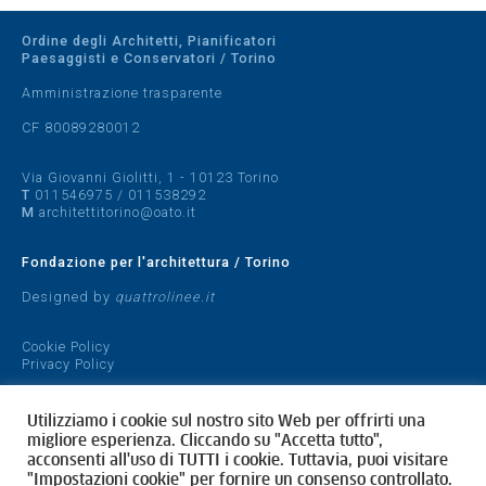
Ordine degli Architetti, Pianificatori
Paesaggisti e Conservatori / Torino
Amministrazione trasparente
CF 80089280012
Via Giovanni Giolitti, 1 - 10123 Torino
T
011546975
/
011538292
M
architettitorino@oato.it
Fondazione per l'architettura / Torino
Designed by
quattrolinee.it
Cookie Policy
Privacy Policy
Utilizziamo i cookie sul nostro sito Web per offrirti una
migliore esperienza. Cliccando su "Accetta tutto",
acconsenti all'uso di TUTTI i cookie. Tuttavia, puoi visitare
"Impostazioni cookie" per fornire un consenso controllato.