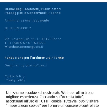
Ordine degli Architetti, Pianificatori
Paesaggisti e Conservatori / Torino
Amministrazione trasparente
CF 80089280012
Via Giovanni Giolitti, 1 - 10123 Torino
T
011546975
/
011538292
M
architettitorino@oato.it
Fondazione per l'architettura / Torino
Designed by
quattrolinee.it
Cookie Policy
Privacy Policy
Utilizziamo i cookie sul nostro sito Web per offrirti una
migliore esperienza. Cliccando su "Accetta tutto",
acconsenti all'uso di TUTTI i cookie. Tuttavia, puoi visitare
"Impostazioni cookie" per fornire un consenso controllato.