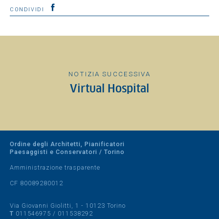
CONDIVIDI
NOTIZIA SUCCESSIVA
Virtual Hospital
Ordine degli Architetti, Pianificatori
Paesaggisti e Conservatori / Torino
Amministrazione trasparente
CF 80089280012
Via Giovanni Giolitti, 1 - 10123 Torino
T
011546975
/
011538292