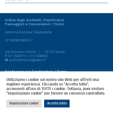
Ordine degli Architetti, Pianificatori
Paesaggisti e Conservatori / Torino
Amministrazione trasparente
CF 80089280012
Via Giovanni Giolitti, 1 - 10123 Torino
T
011546975
/
011538292
M
architettitorino@oato.it
Fondazione per l'architettura / Torino
Designed by
quattrolinee.it
Utilizziamo i cookie sul nostro sito Web per offrirti una
migliore esperienza. Cliccando su "Accetta tutto",
acconsenti all'uso di TUTTI i cookie. Tuttavia, puoi visitare
Cookie Policy
"Impostazioni cookie" per fornire un consenso controllato.
Privacy Policy
Impostazioni cookie
Accetta tutto