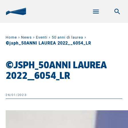
›
›
›
›
Home
News
Eventi
50 anni di laurea
©jsph_50ANNI LAUREA 2022__6054_LR
©JSPH_50ANNI LAUREA
2022__6054_LR
26/01/2023