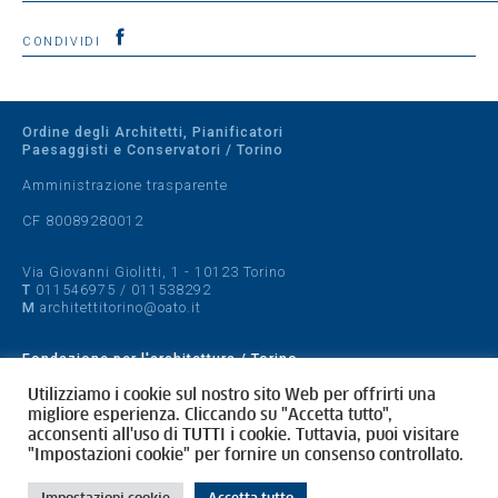
CONDIVIDI
Ordine degli Architetti, Pianificatori
Paesaggisti e Conservatori / Torino
Amministrazione trasparente
CF 80089280012
Via Giovanni Giolitti, 1 - 10123 Torino
T
011546975
/
011538292
M
architettitorino@oato.it
Fondazione per l'architettura / Torino
Designed by
quattrolinee.it
Utilizziamo i cookie sul nostro sito Web per offrirti una
migliore esperienza. Cliccando su "Accetta tutto",
acconsenti all'uso di TUTTI i cookie. Tuttavia, puoi visitare
Cookie Policy
"Impostazioni cookie" per fornire un consenso controllato.
Privacy Policy