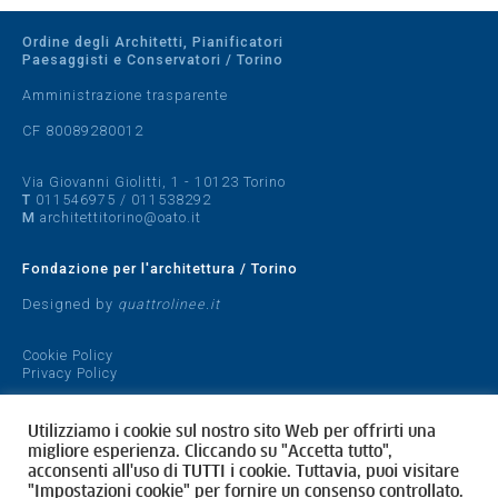
Ordine degli Architetti, Pianificatori
Paesaggisti e Conservatori / Torino
Amministrazione trasparente
CF 80089280012
Via Giovanni Giolitti, 1 - 10123 Torino
T
011546975
/
011538292
M
architettitorino@oato.it
Fondazione per l'architettura / Torino
Designed by
quattrolinee.it
Cookie Policy
Privacy Policy
Utilizziamo i cookie sul nostro sito Web per offrirti una
migliore esperienza. Cliccando su "Accetta tutto",
acconsenti all'uso di TUTTI i cookie. Tuttavia, puoi visitare
"Impostazioni cookie" per fornire un consenso controllato.