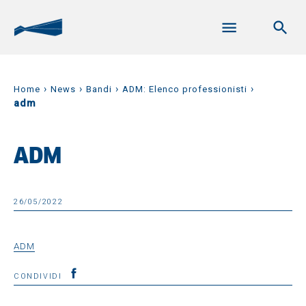
›
›
›
›
Home
News
Bandi
ADM: Elenco professionisti
adm
ADM
26/05/2022
ADM
CONDIVIDI