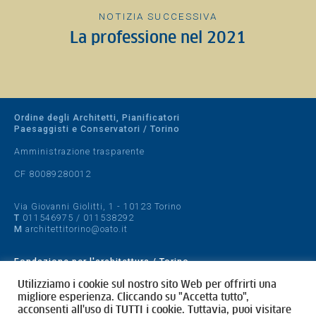
NOTIZIA SUCCESSIVA
La professione nel 2021
Ordine degli Architetti, Pianificatori
Paesaggisti e Conservatori / Torino
Amministrazione trasparente
CF 80089280012
Via Giovanni Giolitti, 1 - 10123 Torino
T
011546975
/
011538292
M
architettitorino@oato.it
Fondazione per l'architettura / Torino
Designed by
quattrolinee.it
Utilizziamo i cookie sul nostro sito Web per offrirti una
migliore esperienza. Cliccando su "Accetta tutto",
acconsenti all'uso di TUTTI i cookie. Tuttavia, puoi visitare