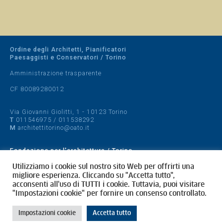
Ordine degli Architetti, Pianificatori
Paesaggisti e Conservatori / Torino
Amministrazione trasparente
CF 80089280012
Via Giovanni Giolitti, 1 - 10123 Torino
T
011546975
/
011538292
M
architettitorino@oato.it
Fondazione per l'architettura / Torino
Designed by
quattrolinee.it
Utilizziamo i cookie sul nostro sito Web per offrirti una
migliore esperienza. Cliccando su "Accetta tutto",
acconsenti all'uso di TUTTI i cookie. Tuttavia, puoi visitare
Cookie Policy
"Impostazioni cookie" per fornire un consenso controllato.
Privacy Policy
Impostazioni cookie
Accetta tutto