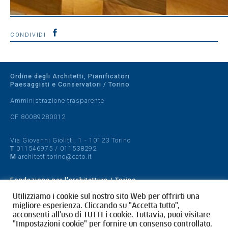
CONDIVIDI
Ordine degli Architetti, Pianificatori
Paesaggisti e Conservatori / Torino
Amministrazione trasparente
CF 80089280012
Via Giovanni Giolitti, 1 - 10123 Torino
T
011546975
/
011538292
M
architettitorino@oato.it
Fondazione per l'architettura / Torino
Designed by
quattrolinee.it
Utilizziamo i cookie sul nostro sito Web per offrirti una
migliore esperienza. Cliccando su "Accetta tutto",
acconsenti all'uso di TUTTI i cookie. Tuttavia, puoi visitare
Cookie Policy
"Impostazioni cookie" per fornire un consenso controllato.
Privacy Policy