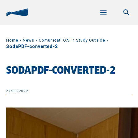
›
›
›
›
Home
News
Comunicati OAT
Study Outside
SodaPDF-converted-2
SODAPDF-CONVERTED-2
27/01/2022