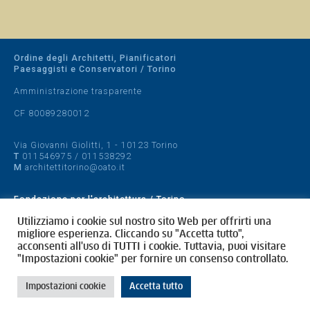
Ordine degli Architetti, Pianificatori
Paesaggisti e Conservatori / Torino
Amministrazione trasparente
CF 80089280012
Via Giovanni Giolitti, 1 - 10123 Torino
T
011546975
/
011538292
M
architettitorino@oato.it
Fondazione per l'architettura / Torino
Designed by
quattrolinee.it
Utilizziamo i cookie sul nostro sito Web per offrirti una
migliore esperienza. Cliccando su "Accetta tutto",
acconsenti all'uso di TUTTI i cookie. Tuttavia, puoi visitare
Cookie Policy
"Impostazioni cookie" per fornire un consenso controllato.
Privacy Policy
Impostazioni cookie
Accetta tutto