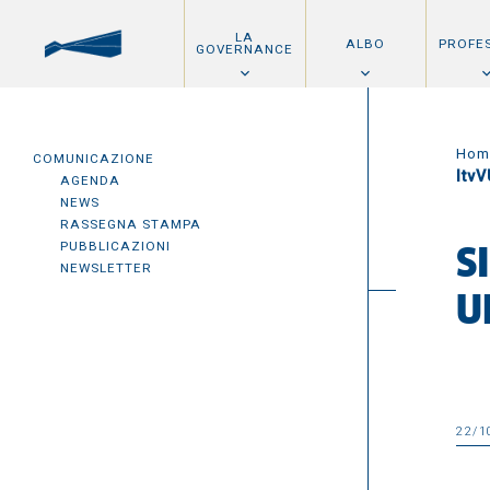
LA
ALBO
PROFE
GOVERNANCE
Hom
COMUNICAZIONE
Itv
AGENDA
NEWS
RASSEGNA STAMPA
PUBBLICAZIONI
S
NEWSLETTER
U
22/1