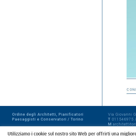
CON
Ordine degli Architetti, Pianificatori
Via Giovanni Gi
Paesaggisti e Conservatori / Torino
T
011546975
M
architettito
Amministrazione trasparente
Utilizziamo i cookie sul nostro sito Web per offrirti una miglior