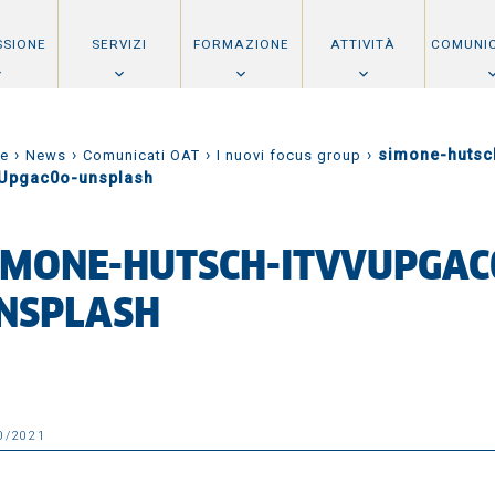
SSIONE
SERVIZI
FORMAZIONE
ATTIVITÀ
COMUNI
›
›
›
›
simone-hutsc
e
News
Comunicati OAT
I nuovi focus group
VUpgac0o-unsplash
IMONE-HUTSCH-ITVVUPGAC
NSPLASH
0/2021