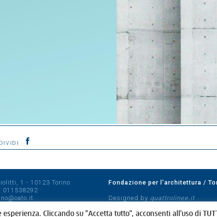
DIVIDI
olitti, 1 - 10123 Torino
Fondazione per l'architettura / To
/
011538292
rino@oato.it
Designed by
quattrolinee.it
e esperienza. Cliccando su "Accetta tutto", acconsenti all'uso di TUTT