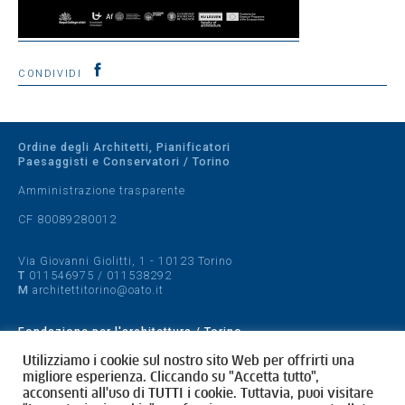
CONDIVIDI
Ordine degli Architetti, Pianificatori
Paesaggisti e Conservatori / Torino
Amministrazione trasparente
CF 80089280012
Via Giovanni Giolitti, 1 - 10123 Torino
T
011546975
/
011538292
M
architettitorino@oato.it
Fondazione per l'architettura / Torino
Designed by
quattrolinee.it
Utilizziamo i cookie sul nostro sito Web per offrirti una
migliore esperienza. Cliccando su "Accetta tutto",
acconsenti all'uso di TUTTI i cookie. Tuttavia, puoi visitare
Cookie Policy