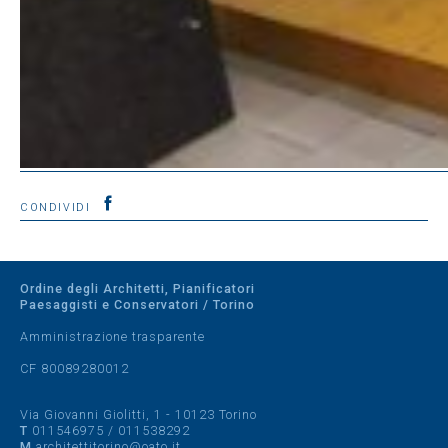
CONDIVIDI
Ordine degli Architetti, Pianificatori
Paesaggisti e Conservatori / Torino
Amministrazione trasparente
CF 80089280012
Via Giovanni Giolitti, 1 - 10123 Torino
T
011546975
/
011538292
M
architettitorino@oato.it