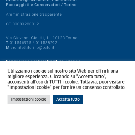
Paesaggisti e Conservatori / Torino
Amministrazione trasparente
CF 80089280012
Via Giovanni Giolitti, 1 - 10123 Torino
T
011546975
/
011538292
M
architettitorino@oato.it
Fondazione per l'architettura / Torino
Designed by
quattrolinee.it
Utilizziamo i cookie sul nostro sito Web per offrirti una
migliore esperienza. Cliccando su "Accetta tutto",
acconsenti all'uso di TUTTI i cookie. Tuttavia, puoi visitare
Cookie Policy
"Impostazioni cookie" per fornire un consenso controllato.
Privacy Policy
Impostazioni cookie
Accetta tutto