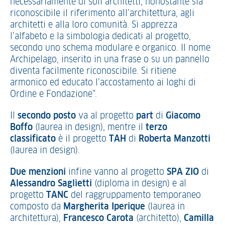
necessariamente di soli architetti, nonostante sia
riconoscibile il riferimento all’architettura, agli
architetti e alla loro comunità. Si apprezza
l’alfabeto e la simbologia dedicati al progetto,
secondo uno schema modulare e organico. Il nome
Archipelago, inserito in una frase o su un pannello
diventa facilmente riconoscibile. Si ritiene
armonico ed educato l’accostamento ai loghi di
Ordine e Fondazione”.
Il
secondo posto
va al progetto
part
di
Giacomo
Boffo
(laurea in design), mentre il
terzo
classificato
è il progetto
TAH
di
Roberta
Manzotti
(laurea in design).
Due menzioni
infine vanno al progetto
SPA ZIO
di
Alessandro
Saglietti
(diploma in design) e al
progetto
TANC
del raggruppamento temporaneo
composto da
Margherita
Iperique
(laurea in
architettura),
Francesco
Carota
(architetto),
Camilla