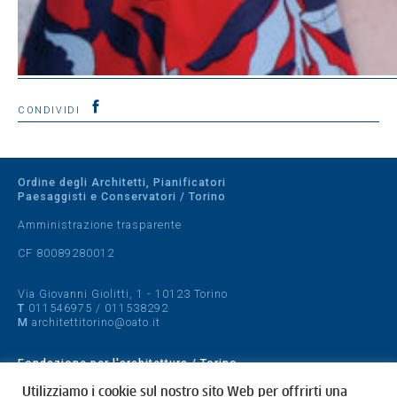
CONDIVIDI
Ordine degli Architetti, Pianificatori
Paesaggisti e Conservatori / Torino
Amministrazione trasparente
CF 80089280012
Via Giovanni Giolitti, 1 - 10123 Torino
T
011546975
/
011538292
M
architettitorino@oato.it
Fondazione per l'architettura / Torino
Designed by
quattrolinee.it
Utilizziamo i cookie sul nostro sito Web per offrirti una