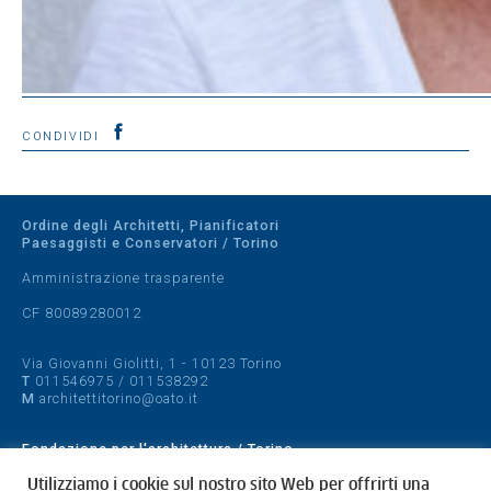
CONDIVIDI
Ordine degli Architetti, Pianificatori
Paesaggisti e Conservatori / Torino
Amministrazione trasparente
CF 80089280012
Via Giovanni Giolitti, 1 - 10123 Torino
T
011546975
/
011538292
M
architettitorino@oato.it
Fondazione per l'architettura / Torino
Designed by
quattrolinee.it
Utilizziamo i cookie sul nostro sito Web per offrirti una