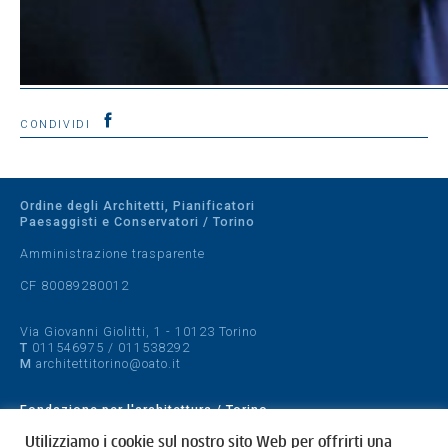
CONDIVIDI
Ordine degli Architetti, Pianificatori
Paesaggisti e Conservatori / Torino
Amministrazione trasparente
CF 80089280012
Via Giovanni Giolitti, 1 - 10123 Torino
T
011546975
/
011538292
M
architettitorino@oato.it
Fondazione per l'architettura / Torino
Designed by
quattrolinee.it
Utilizziamo i cookie sul nostro sito Web per offrirti una