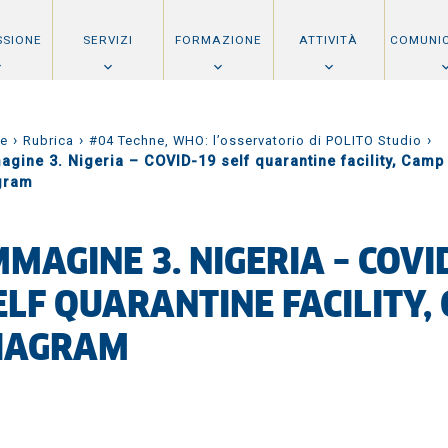
SSIONE
SERVIZI
FORMAZIONE
ATTIVITÀ
COMUNI
›
›
›
e
Rubrica
#04 Techne, WHO: l’osservatorio di POLITO Studio
agine 3. Nigeria – COVID-19 self quarantine facility, Camp
gram
MMAGINE 3. NIGERIA – COVI
ELF QUARANTINE FACILITY,
IAGRAM