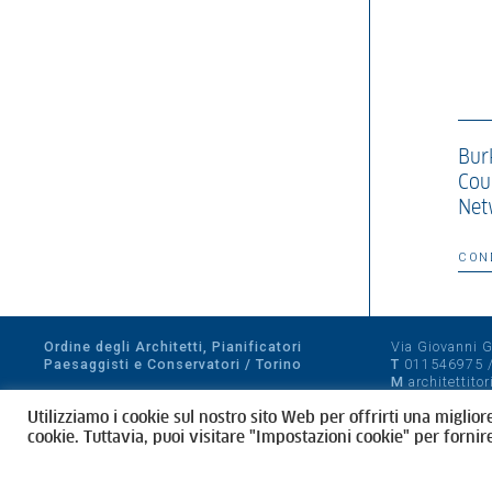
Bur
Cou
Net
CON
Ordine degli Architetti, Pianificatori
Via Giovanni Gi
Paesaggisti e Conservatori / Torino
T
011546975
M
architettito
Amministrazione trasparente
Utilizziamo i cookie sul nostro sito Web per offrirti una miglior
CF 80089280012
cookie. Tuttavia, puoi visitare "Impostazioni cookie" per fornir