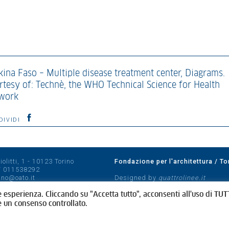
kina Faso – Multiple disease treatment center, Diagrams.
rtesy of: Technè, the WHO Technical Science for Health
work
DIVIDI
olitti, 1 - 10123 Torino
Fondazione per l'architettura / To
/
011538292
rino@oato.it
Designed by
quattrolinee.it
e esperienza. Cliccando su "Accetta tutto", acconsenti all'uso di TUTT
e un consenso controllato.