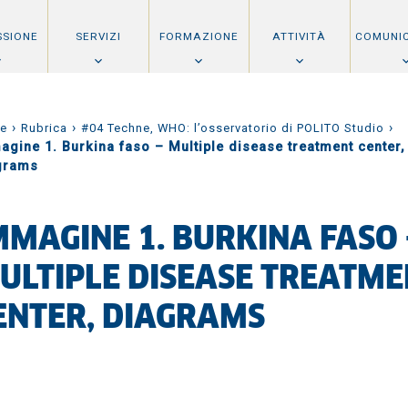
SSIONE
SERVIZI
FORMAZIONE
ATTIVITÀ
COMUNI
›
›
›
e
Rubrica
#04 Techne, WHO: l’osservatorio di POLITO Studio
agine 1. Burkina faso – Multiple disease treatment center,
grams
MMAGINE 1. BURKINA FASO 
ULTIPLE DISEASE TREATME
ENTER, DIAGRAMS