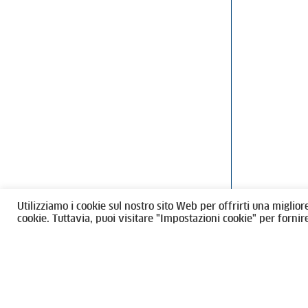
Ordine degli Architetti, Pianificatori
Via Giovanni Gi
Paesaggisti e Conservatori / Torino
T
011546975
M
architettito
Amministrazione trasparente
Utilizziamo i cookie sul nostro sito Web per offrirti una miglior
CF 80089280012
cookie. Tuttavia, puoi visitare "Impostazioni cookie" per fornir