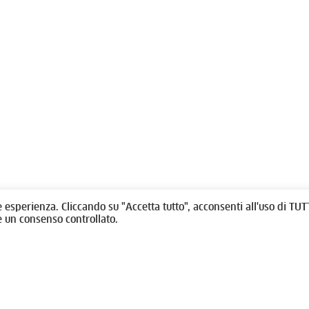
olitti, 1 - 10123 Torino
Fondazione per l'architettura / To
/
011538292
rino@oato.it
Designed by
quattrolinee.it
e esperienza. Cliccando su "Accetta tutto", acconsenti all'uso di TUTT
e un consenso controllato.