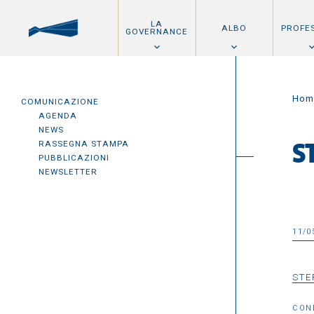
LA
ALBO
PROFE
GOVERNANCE
Hom
COMUNICAZIONE
AGENDA
NEWS
RASSEGNA STAMPA
S
PUBBLICAZIONI
NEWSLETTER
11/0
STE
CON