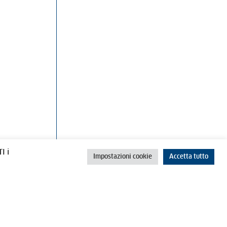
rino
Cookie Policy
Privacy Policy
I i
Impostazioni cookie
Accetta tutto