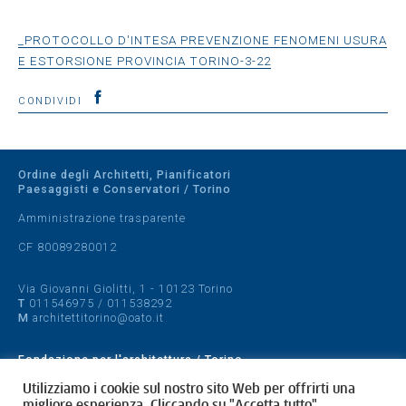
_PROTOCOLLO D'INTESA PREVENZIONE FENOMENI USURA
E ESTORSIONE PROVINCIA TORINO-3-22
CONDIVIDI
Ordine degli Architetti, Pianificatori
Paesaggisti e Conservatori / Torino
Amministrazione trasparente
CF 80089280012
Via Giovanni Giolitti, 1 - 10123 Torino
T
011546975
/
011538292
M
architettitorino@oato.it
Fondazione per l'architettura / Torino
Designed by
quattrolinee.it
Utilizziamo i cookie sul nostro sito Web per offrirti una
migliore esperienza. Cliccando su "Accetta tutto",