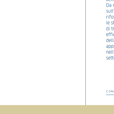
Da 
sul
rif
le s
di t
effi
dell
app
nel
sett
CON