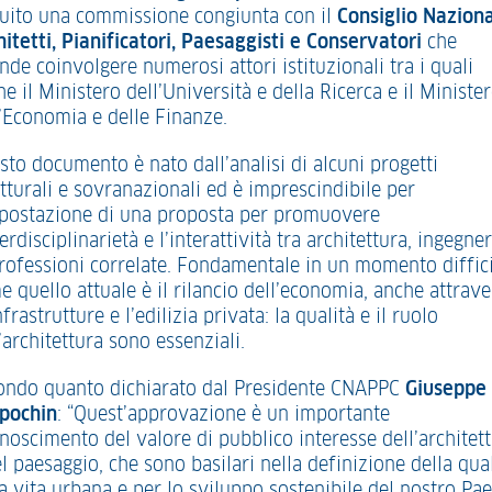
ituito una commissione congiunta con il
Consiglio Nazion
hitetti, Pianificatori, Paesaggisti e Conservatori
che
nde coinvolgere numerosi attori istituzionali tra i quali
e il Ministero dell’Università e della Ricerca e il Ministe
l’Economia e delle Finanze.
sto documento è nato dall’analisi di alcuni progetti
tturali e sovranazionali ed è imprescindibile per
mpostazione di una proposta per promuovere
terdisciplinarietà e l’interattività tra architettura, ingegner
professioni correlate. Fondamentale in un momento diffic
 quello attuale è il rilancio dell’economia, anche attrav
nfrastrutture e l’edilizia privata: la qualità e il ruolo
’architettura sono essenziali.
ondo quanto dichiarato dal Presidente CNAPPC
Giuseppe
pochin
: “Quest’approvazione è un importante
onoscimento del valore di pubblico interesse dell’architet
l paesaggio, che sono basilari nella definizione della qua
a vita urbana e per lo sviluppo sostenibile del nostro Pae