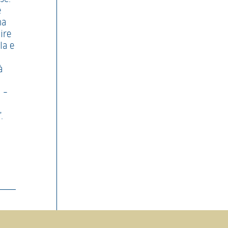
e
na
ire
la e
à
 –
.