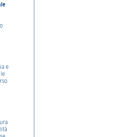
ale
ro
ia e
ile
erso
tura
lità
se.