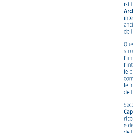
ist
Arc
inte
anch
del
Que
stru
l’i
l’in
le 
come
le i
dell
Sec
Cap
ric
e de
dell