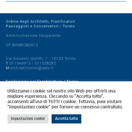
Ordine degli Architetti, Pianificatori
Paesaggisti e Conservatori / Torino
Amministrazione trasparente
CF 80089280012
Via Giovanni Giolitti, 1 - 10123 Torino
T
011546975
/
011538292
M
architettitorino@oato.it
Fondazione per l'architettura / Torino
Designed by
quattrolinee.it
Utilizziamo i cookie sul nostro sito Web per offrirti una
migliore esperienza. Cliccando su "Accetta tutto",
acconsenti all'uso di TUTTI i cookie. Tuttavia, puoi visitare
Cookie Policy
"Impostazioni cookie" per fornire un consenso controllato.
Privacy Policy
Impostazioni cookie
Accetta tutto