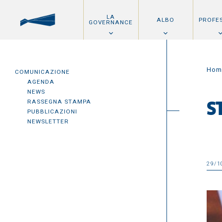
LA
ALBO
PROFE
GOVERNANCE
Hom
COMUNICAZIONE
AGENDA
NEWS
RASSEGNA STAMPA
S
PUBBLICAZIONI
NEWSLETTER
29/1