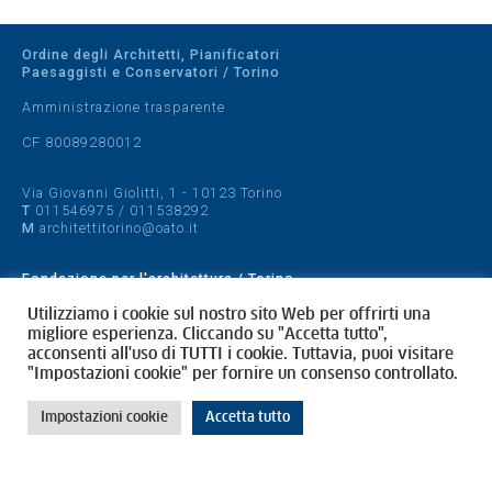
Ordine degli Architetti, Pianificatori
Paesaggisti e Conservatori / Torino
Amministrazione trasparente
CF 80089280012
Via Giovanni Giolitti, 1 - 10123 Torino
T
011546975
/
011538292
M
architettitorino@oato.it
Fondazione per l'architettura / Torino
Designed by
quattrolinee.it
Utilizziamo i cookie sul nostro sito Web per offrirti una
migliore esperienza. Cliccando su "Accetta tutto",
acconsenti all'uso di TUTTI i cookie. Tuttavia, puoi visitare
Cookie Policy
"Impostazioni cookie" per fornire un consenso controllato.
Privacy Policy
Impostazioni cookie
Accetta tutto