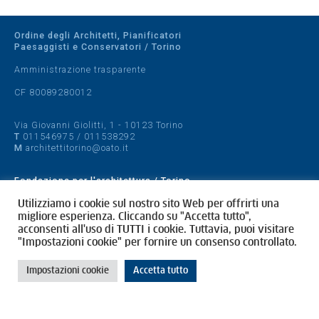
Ordine degli Architetti, Pianificatori
Paesaggisti e Conservatori / Torino
Amministrazione trasparente
CF 80089280012
Via Giovanni Giolitti, 1 - 10123 Torino
T
011546975
/
011538292
M
architettitorino@oato.it
Fondazione per l'architettura / Torino
Designed by
quattrolinee.it
Utilizziamo i cookie sul nostro sito Web per offrirti una
migliore esperienza. Cliccando su "Accetta tutto",
acconsenti all'uso di TUTTI i cookie. Tuttavia, puoi visitare
Cookie Policy
"Impostazioni cookie" per fornire un consenso controllato.
Privacy Policy
Impostazioni cookie
Accetta tutto