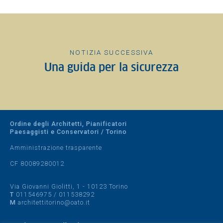
NOTIZIA SUCCESSIVA
Una guida per la sicurezza
Ordine degli Architetti, Pianificatori
Paesaggisti e Conservatori / Torino
Amministrazione trasparente
CF 80089280012
Via Giovanni Giolitti, 1 - 10123 Torino
T
011546975
/
011538292
M
architettitorino@oato.it