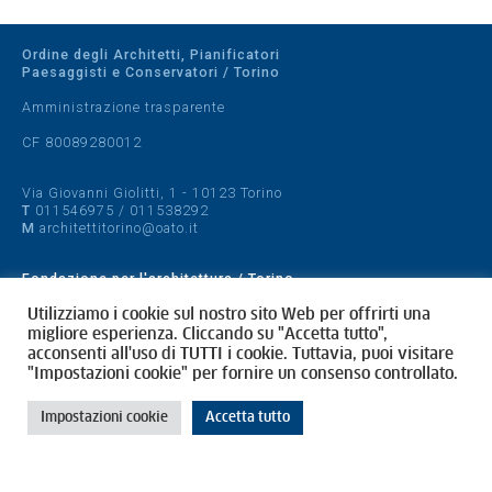
Ordine degli Architetti, Pianificatori
Paesaggisti e Conservatori / Torino
Amministrazione trasparente
CF 80089280012
Via Giovanni Giolitti, 1 - 10123 Torino
T
011546975
/
011538292
M
architettitorino@oato.it
Fondazione per l'architettura / Torino
Designed by
quattrolinee.it
Utilizziamo i cookie sul nostro sito Web per offrirti una
migliore esperienza. Cliccando su "Accetta tutto",
acconsenti all'uso di TUTTI i cookie. Tuttavia, puoi visitare
Cookie Policy
"Impostazioni cookie" per fornire un consenso controllato.
Privacy Policy
Impostazioni cookie
Accetta tutto