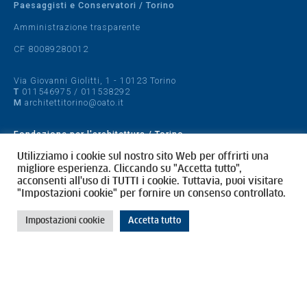
Paesaggisti e Conservatori / Torino
Amministrazione trasparente
CF 80089280012
Via Giovanni Giolitti, 1 - 10123 Torino
T
011546975
/
011538292
M
architettitorino@oato.it
Fondazione per l'architettura / Torino
Designed by
quattrolinee.it
Utilizziamo i cookie sul nostro sito Web per offrirti una
migliore esperienza. Cliccando su "Accetta tutto",
acconsenti all'uso di TUTTI i cookie. Tuttavia, puoi visitare
Cookie Policy
"Impostazioni cookie" per fornire un consenso controllato.
Privacy Policy
Impostazioni cookie
Accetta tutto