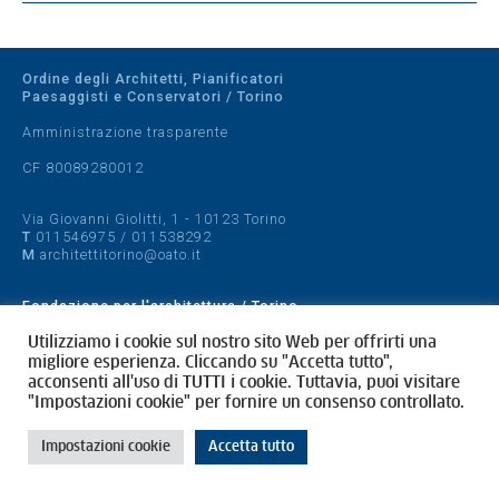
Ordine degli Architetti, Pianificatori
Paesaggisti e Conservatori / Torino
Amministrazione trasparente
CF 80089280012
Via Giovanni Giolitti, 1 - 10123 Torino
T
011546975
/
011538292
M
architettitorino@oato.it
Fondazione per l'architettura / Torino
Designed by
quattrolinee.it
Utilizziamo i cookie sul nostro sito Web per offrirti una
migliore esperienza. Cliccando su "Accetta tutto",
acconsenti all'uso di TUTTI i cookie. Tuttavia, puoi visitare
Cookie Policy
"Impostazioni cookie" per fornire un consenso controllato.
Privacy Policy
Impostazioni cookie
Accetta tutto