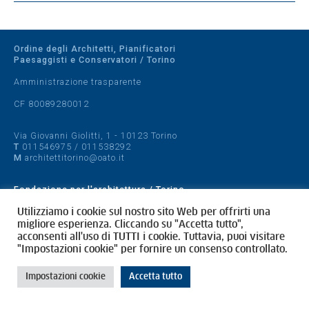
Ordine degli Architetti, Pianificatori
Paesaggisti e Conservatori / Torino
Amministrazione trasparente
CF 80089280012
Via Giovanni Giolitti, 1 - 10123 Torino
T
011546975
/
011538292
M
architettitorino@oato.it
Fondazione per l'architettura / Torino
Designed by
quattrolinee.it
Utilizziamo i cookie sul nostro sito Web per offrirti una
migliore esperienza. Cliccando su "Accetta tutto",
acconsenti all'uso di TUTTI i cookie. Tuttavia, puoi visitare
Cookie Policy
"Impostazioni cookie" per fornire un consenso controllato.
Privacy Policy
Impostazioni cookie
Accetta tutto