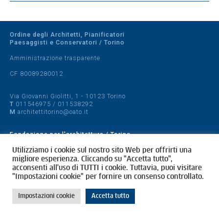
Ordine degli Architetti, Pianificatori
Paesaggisti e Conservatori / Torino
Amministrazione trasparente
CF 80089280012
Via Giovanni Giolitti, 1 - 10123 Torino
T
011546975
/
011538292
M
architettitorino@oato.it
Fondazione per l'architettura / Torino
Designed by
quattrolinee.it
Utilizziamo i cookie sul nostro sito Web per offrirti una
migliore esperienza. Cliccando su "Accetta tutto",
acconsenti all'uso di TUTTI i cookie. Tuttavia, puoi visitare
Cookie Policy
"Impostazioni cookie" per fornire un consenso controllato.
Privacy Policy
Impostazioni cookie
Accetta tutto