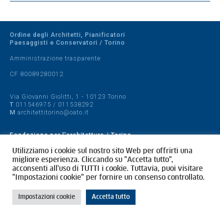
Ordine degli Architetti, Pianificatori
Paesaggisti e Conservatori / Torino
Amministrazione trasparente
CF 80089280012
Via Giovanni Giolitti, 1 - 10123 Torino
T
011546975
/
011538292
M
architettitorino@oato.it
Fondazione per l'architettura / Torino
Designed by
quattrolinee.it
Utilizziamo i cookie sul nostro sito Web per offrirti una
migliore esperienza. Cliccando su "Accetta tutto",
acconsenti all'uso di TUTTI i cookie. Tuttavia, puoi visitare
Cookie Policy
"Impostazioni cookie" per fornire un consenso controllato.
Privacy Policy
Impostazioni cookie
Accetta tutto