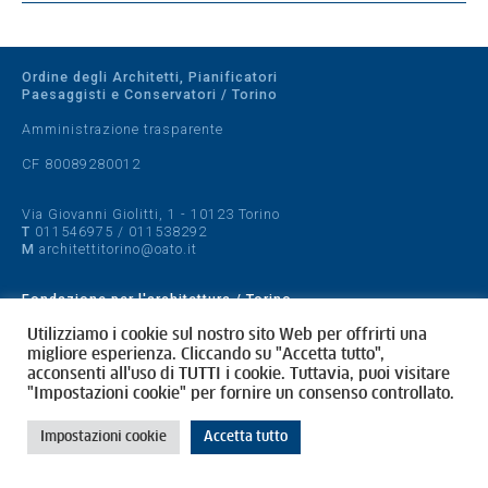
Ordine degli Architetti, Pianificatori
Paesaggisti e Conservatori / Torino
Amministrazione trasparente
CF 80089280012
Via Giovanni Giolitti, 1 - 10123 Torino
T
011546975
/
011538292
M
architettitorino@oato.it
Fondazione per l'architettura / Torino
Designed by
quattrolinee.it
Utilizziamo i cookie sul nostro sito Web per offrirti una
migliore esperienza. Cliccando su "Accetta tutto",
acconsenti all'uso di TUTTI i cookie. Tuttavia, puoi visitare
Cookie Policy
"Impostazioni cookie" per fornire un consenso controllato.
Privacy Policy
Impostazioni cookie
Accetta tutto