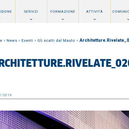
SSIONE
SERVIZI
FORMAZIONE
ATTIVITÀ
COMUNI
›
›
›
›
Architetture.Rivelate_
e
News
Eventi
Gli scatti dal Mauto
RCHITETTURE.RIVELATE_02
2/2019