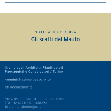
NOTIZIA SUCCESSIVA
Gli scatti dal Mauto
Ordine degli Architetti, Pianificatori
Paesaggisti e Conservatori / Torino
Amministrazione trasparente
CF 80089280012
Via Giovanni Giolitti, 1 - 10123 Torino
T
011546975
/
011538292
M
architettitorino@oato.it