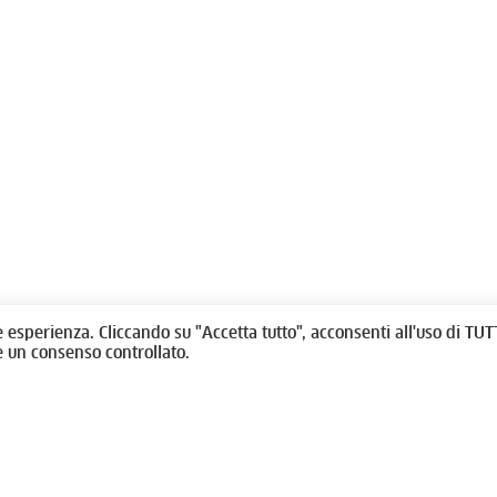
olitti, 1 - 10123 Torino
Fondazione per l'architettura / To
/
011538292
rino@oato.it
Designed by
quattrolinee.it
e esperienza. Cliccando su "Accetta tutto", acconsenti all'uso di TUTT
e un consenso controllato.