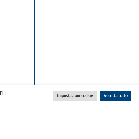
rino
Cookie Policy
Privacy Policy
I i
Impostazioni cookie
Accetta tutto