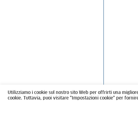
Ordine degli Architetti, Pianificatori
Via Giovanni Gi
Paesaggisti e Conservatori / Torino
T
011546975
M
architettito
Amministrazione trasparente
Utilizziamo i cookie sul nostro sito Web per offrirti una miglior
CF 80089280012
cookie. Tuttavia, puoi visitare "Impostazioni cookie" per fornir