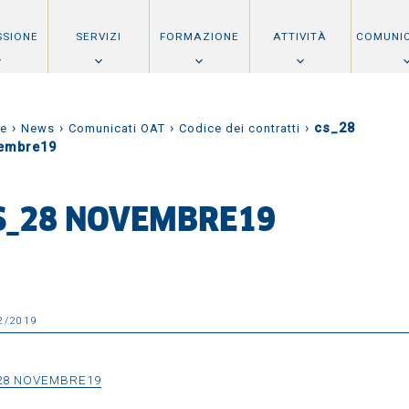
SSIONE
SERVIZI
FORMAZIONE
ATTIVITÀ
COMUNI
›
›
›
›
cs_28
e
News
Comunicati OAT
Codice dei contratti
embre19
S_28 NOVEMBRE19
2/2019
28 NOVEMBRE19