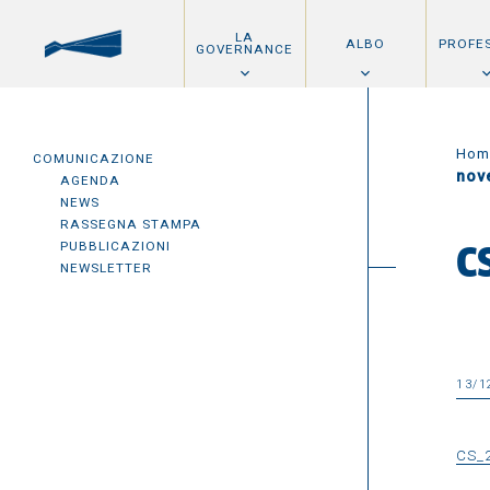
LA
ALBO
PROFE
GOVERNANCE
Hom
COMUNICAZIONE
nov
AGENDA
NEWS
RASSEGNA STAMPA
PUBBLICAZIONI
C
NEWSLETTER
13/1
CS_