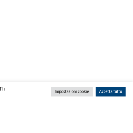
rino
Cookie Policy
Privacy Policy
I i
Impostazioni cookie
Accetta tutto