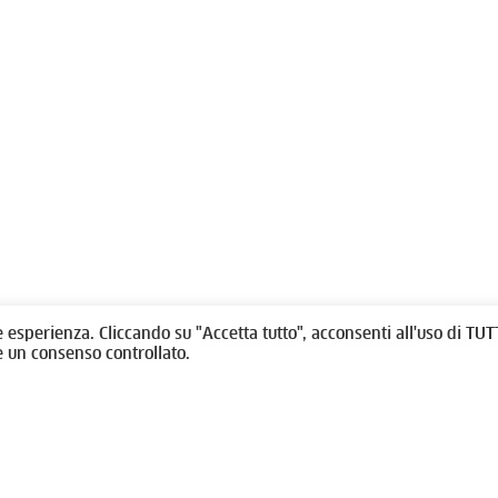
olitti, 1 - 10123 Torino
Fondazione per l'architettura / To
/
011538292
rino@oato.it
Designed by
quattrolinee.it
e esperienza. Cliccando su "Accetta tutto", acconsenti all'uso di TUTT
e un consenso controllato.