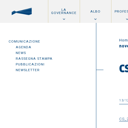
LA
ALBO
PROFE
GOVERNANCE
Hom
COMUNICAZIONE
nov
AGENDA
NEWS
RASSEGNA STAMPA
PUBBLICAZIONI
C
NEWSLETTER
13/1
CS_