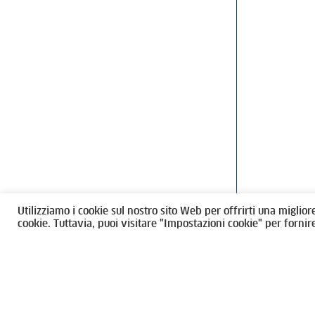
Ordine degli Architetti, Pianificatori
Via Giovanni Gi
Paesaggisti e Conservatori / Torino
T
011546975
M
architettito
Amministrazione trasparente
Utilizziamo i cookie sul nostro sito Web per offrirti una miglior
CF 80089280012
cookie. Tuttavia, puoi visitare "Impostazioni cookie" per fornir