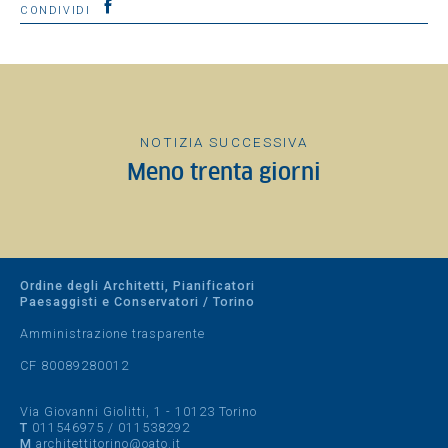
CONDIVIDI
NOTIZIA SUCCESSIVA
Meno trenta giorni
Ordine degli Architetti, Pianificatori
Paesaggisti e Conservatori / Torino
Amministrazione trasparente
CF 80089280012
Via Giovanni Giolitti, 1 - 10123 Torino
T
011546975
/
011538292
M
architettitorino@oato.it