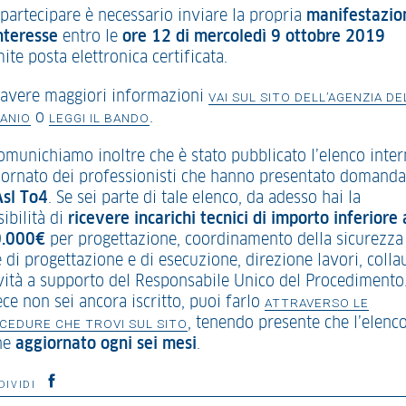
 partecipare è necessario inviare la propria
manifestazio
interesse
entro le
ore 12 di mercoledì 9 ottobre 2019
ite posta elettronica certificata.
 avere maggiori informazioni
VAI SUL SITO DELL’AGENZIA DE
o
.
ANIO
LEGGI IL BANDO
comunichiamo inoltre che è stato pubblicato l’elenco inte
iornato dei professionisti che hanno presentato domanda
Asl To4
. Se sei parte di tale elenco, da adesso hai la
ibilità di
ricevere incarichi tecnici di importo inferiore 
.000
€
per progettazione, coordinamento della sicurezza
 di progettazione e di esecuzione, direzione lavori, colla
ività a supporto del Responsabile Unico del Procedimento
ce non sei ancora iscritto, puoi farlo
ATTRAVERSO LE
, tenendo presente che l’elenc
CEDURE CHE TROVI SUL SITO
ne
aggiornato ogni sei mesi
.
DIVIDI