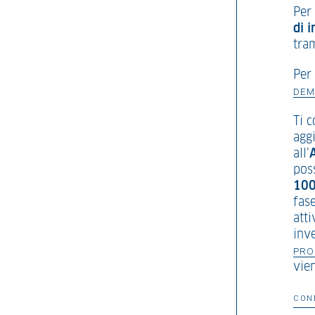
Per
di 
tram
Per
DEM
Ti 
agg
all’
poss
100
fase
att
inve
PRO
vie
CON