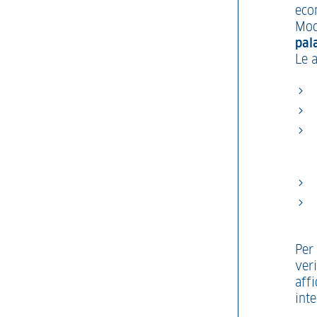
eco
Mod
pal
Le a
Per 
veri
affi
int