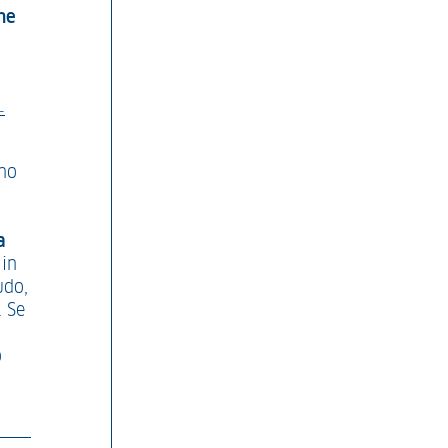
ne
L
rno
a
 in
udo,
. Se
o