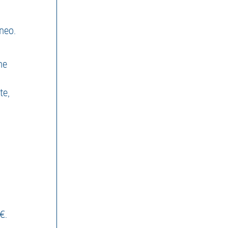
neo.
ne
te,
€.