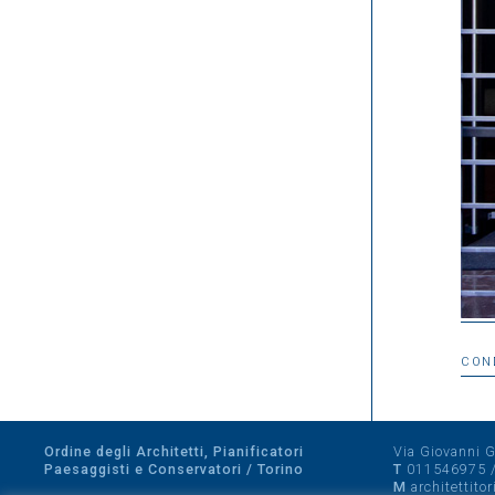
CON
Ordine degli Architetti, Pianificatori
Via Giovanni Gi
Paesaggisti e Conservatori / Torino
T
011546975
M
architettito