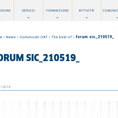
SSIONE
SERVIZI
FORMAZIONE
ATTIVITÀ
COMUNI
›
›
›
›
forum sic_210519_
e
News
Comunicati OAT
The best of
ORUM SIC_210519_
7/2019