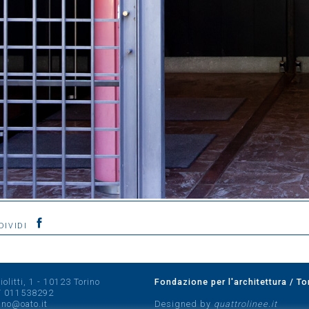
DIVIDI
olitti, 1 - 10123 Torino
Fondazione per l'architettura / To
/
011538292
rino@oato.it
Designed by
quattrolinee.it