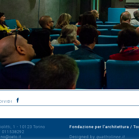
DIVIDI
olitti, 1 - 10123 Torino
Fondazione per l'architettura / To
/
011538292
rino@oato.it
Designed by
quattrolinee.it