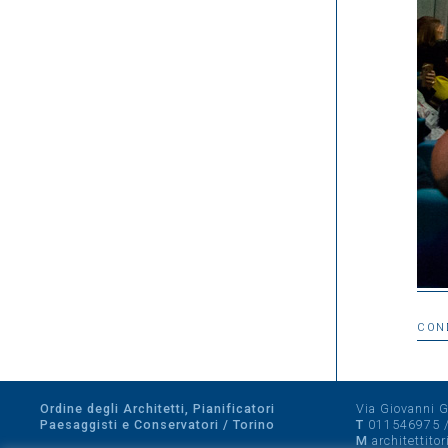
CON
Ordine degli Architetti, Pianificatori
Via Giovanni Gi
Paesaggisti e Conservatori / Torino
T
011546975
M
architettito