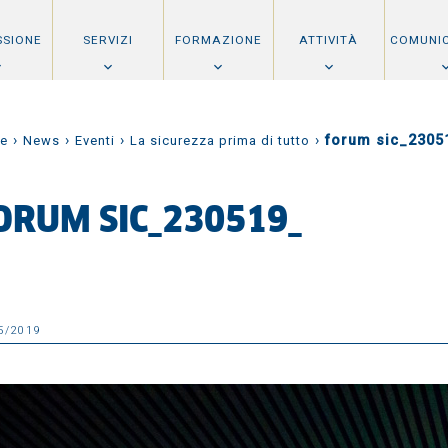
SSIONE
SERVIZI
FORMAZIONE
ATTIVITÀ
COMUNI
›
›
›
›
forum sic_2305
e
News
Eventi
La sicurezza prima di tutto
ORUM SIC_230519_
5/2019