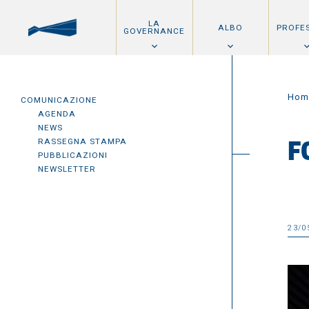
LA
ALBO
PROFE
GOVERNANCE
Hom
COMUNICAZIONE
AGENDA
NEWS
RASSEGNA STAMPA
F
PUBBLICAZIONI
NEWSLETTER
23/0